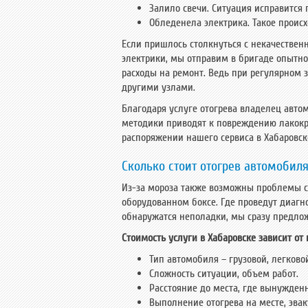
Фотогалерея
А
Залило свечи. Ситуация исправится 
Обледенела электрика. Такое происх
Контакты
Если пришлось столкнуться с некачестве
электрики, мы отправим в бригаде опытно
расходы на ремонт. Ведь при регулярном з
другими узлами.
Благодаря услуге отогрева владелец авто
методики приводят к повреждению лакокра
распоряжении нашего сервиса в Хабаровс
Сколько стоит отогрев автомобил
Из-за мороза также возможны проблемы с
оборудованном боксе. Где проведут диагн
обнаружатся неполадки, мы сразу предлож
Стоимость услуги в Хабаровске зависит от
Тип автомобиля – грузовой, легково
Сложность ситуации, объем работ.
Расстояние до места, где вынужденн
Выполнение отогрева на месте, эвак