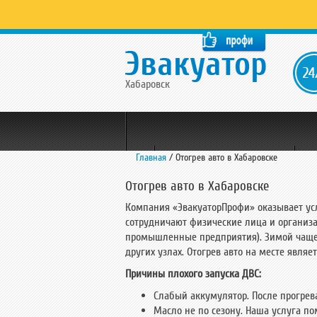
Хабаровск
Главная
/
Отогрев авто в Хабаровске
Мотоэвакуатор
Зоны охвата
Отогрев авто в Хабаровске
Малолитражек
Компания «ЭвакуаторПрофи» оказывает усл
сотрудничают физические лица и организа
промышленные предприятия). Зимой чаще с
Манипулятор
Межгород
Тех
Цены
Преимуществ
других узлах. Отогрев авто на месте явл
Причины плохого запуска ДВС:
Частичной погрузки
Вызов
Слабый аккумулятор. После прогрев
Масло не по сезону. Наша услуга по