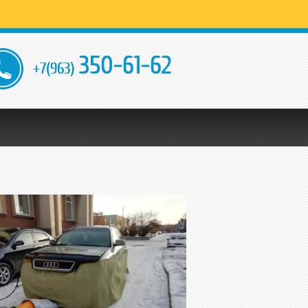
350-61-62
+7(963)
оавтобусов
техники
мой
Круглосуточно