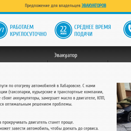
Предложение для владельцев
ЭВАКУАТОРОВ
22
Эвакуатор
Легковых авто
Внедорожников
Микр
Автобусов
Грузовой
Перевозка спец
уги по отогреву автомобилей в Хабаровске. С нами
Услуги
ции (таксопарки, курьерские и транспортные компании,
боят аккумуляторы, замерзает масло в двигателе, КПП,
помощь на дороге
Внедорожная эвакуация
Отогрев авто в Хабаровске
Со сдвижной платфор
а
яется оптимальным решением проблемы.
О нас
а прокручивать двигатель станет проще.
может завести автомобиль, чтобы доехать до сервиса.