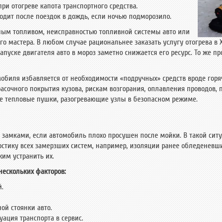
втопарк
Отзывы
Сотрудничество
при отогреве капота транспортного средства.
одит после поездок в дождь, если ночью подморозило.
нным топливом, неисправностью топливной системы авто или
го мастера. В любом случае рациональнее заказать услугу отогрева в 
апуске двигателя авто в мороз заметно снижается его ресурс. То же пр
мобиля избавляется от необходимости «подручных» средств вроде горя
сочного покрытия кузова, рискам возгорания, оплавления проводов, п
ке тепловые пушки, разогревающие узлы в безопасном режиме.
я
 замками, если автомобиль плохо просушен после мойки. В такой сит
остику всех замерзших систем, например, изоляции ранее обледеневши
им устранить их.
 нескольких факторов:
й.
ой стоянки авто.
уация транспорта в сервис.