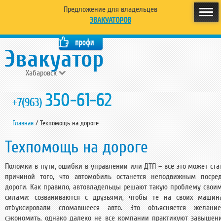
Предложение для владельцев
ЭВАКУАТОРОВ
Хабаровск
350-61-62
+7(963)
Главная
/
Техпомощь на дороге
Техпомощь на дороге
Поломки в пути, ошибки в управлении или ДТП – все это может ста
причиной того, что автомобиль останется неподвижным посре
дороги. Как правило, автовладельцы решают такую проблему свои
силами: созваниваются с друзьями, чтобы те на своих машин
отбуксировали сломавшееся авто. Это объясняется желани
сэкономить, однако далеко не все компании практикуют завышен