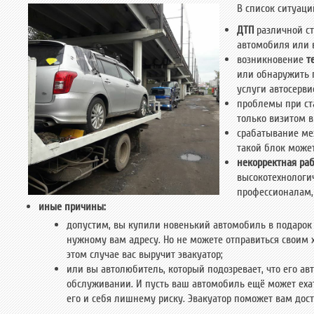
В список ситуаци
ДТП
различной ст
автомобиля или в
возникновение
т
или обнаружить 
услуги автосервис
проблемы при ста
только визитом в
срабатывание м
такой блок может
некорректная ра
высокотехнологи
профессионалам,
иные причины:
допустим, вы купили новенький автомобиль в подарок 
нужному вам адресу. Но не можете отправиться своим
этом случае вас выручит эвакуатор;
или вы автолюбитель, который подозревает, что его ав
обслуживании. И пусть ваш автомобиль ещё может ехать
его и себя лишнему риску. Эвакуатор поможет вам дост