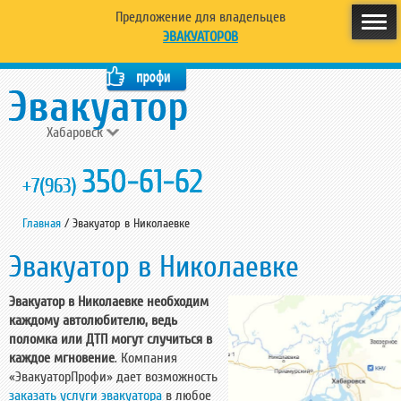
Предложение для владельцев
ЭВАКУАТОРОВ
Хабаровск
350-61-62
+7(963)
Главная
/
Эвакуатор в Николаевке
Эвакуатор в Николаевке
Эвакуатор в Николаевке необходим
каждому автолюбителю, ведь
поломка или ДТП могут случиться в
каждое мгновение
. Компания
«ЭвакуаторПрофи» дает возможность
заказать услуги эвакуатора
в любое