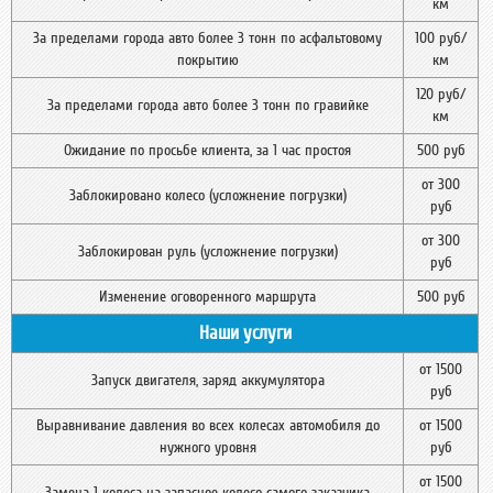
км
За пределами города авто более 3 тонн по асфальтовому
100 руб/
покрытию
км
120 руб/
За пределами города авто более 3 тонн по гравийке
км
Ожидание по просьбе клиента, за 1 час простоя
500 руб
от 300
Заблокировано колесо (усложнение погрузки)
руб
от 300
Заблокирован руль (усложнение погрузки)
руб
Изменение оговоренного маршрута
500 руб
Наши услуги
от 1500
Запуск двигателя, заряд аккумулятора
руб
Выравнивание давления во всех колесах автомобиля до
от 1500
нужного уровня
руб
от 1500
Замена 1 колеса на запасное колесо самого заказчика